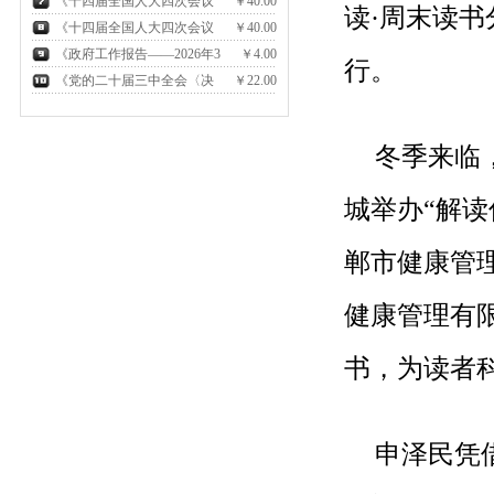
要》
十四届全国委员会第四次会议文
《十四届全国人大四次会议
￥40.00
读·周末读
件汇编》
〈政府工作报告〉学习问答》
《十四届全国人大四次会议
￥40.00
（2026）
〈政府工作报告〉辅导读本》
《政府工作报告——2026年3
￥4.00
行。
（2026）
月5日在第十四届全国人民代表大
《党的二十届三中全会〈决
￥22.00
会第四次会议上》
定〉学习辅导百问》
元
冬季来临
城举办“解
郸市健康管
健康管理有
书，为读者
申泽民凭