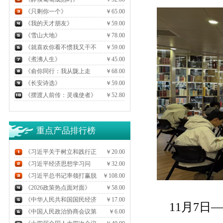
《只剩你一个》
￥65.00
《我的天才朋友》
￥59.00
《雪山大地》
￥78.00
《就喜欢你看不惯我又干不
￥59.00
掉我的样子7》
《煮沸人生》
￥45.00
《俞你同行：我从陇上走
￥68.00
过》
《长安诗选》
￥59.00
《摆渡人前传：灵魂使者》
￥52.80
重点产品排行榜
《习近平关于树立和践行正
￥20.00
确政绩观论述摘编》
《习近平经济思想学习问
￥32.00
答》
《习近平总书记率领打赢脱
￥108.00
贫攻坚战》
《2026政策热点面对面》
￥58.00
《中华人民共和国国民经济
￥17.00
11月7
和社会发展第十五个五年规划纲
《中国人民政治协商会议第
￥6.00