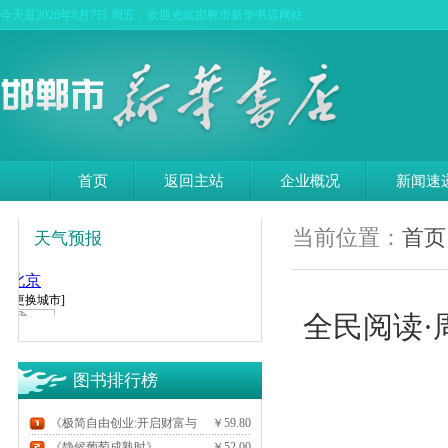
今天是
2026年8月7日 周五，欢迎光临邯郸市新华书店网站
首页
返回主站
企业概况
新闻速
当前位置：
首页
天气预报
全民阅读·
图书排行榜
《极简自由创业:开启财富与
￥59.80
生活的双赢模式》
《静候葡萄成熟时》
￥52.00